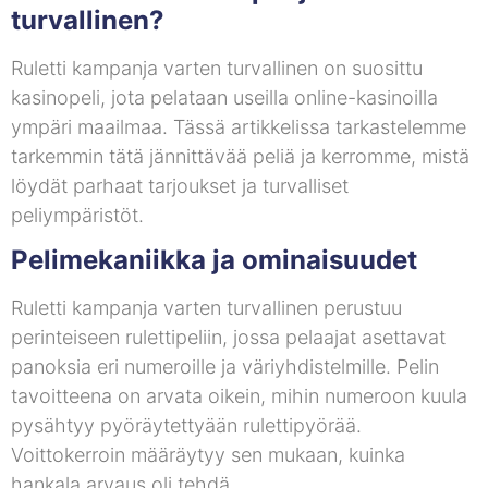
turvallinen?
Ruletti kampanja varten turvallinen on suosittu
kasinopeli, jota pelataan useilla online-kasinoilla
ympäri maailmaa. Tässä artikkelissa tarkastelemme
tarkemmin tätä jännittävää peliä ja kerromme, mistä
löydät parhaat tarjoukset ja turvalliset
peliympäristöt.
Pelimekaniikka ja ominaisuudet
Ruletti kampanja varten turvallinen perustuu
perinteiseen rulettipeliin, jossa pelaajat asettavat
panoksia eri numeroille ja väriyhdistelmille. Pelin
tavoitteena on arvata oikein, mihin numeroon kuula
pysähtyy pyöräytettyään rulettipyörää.
Voittokerroin määräytyy sen mukaan, kuinka
hankala arvaus oli tehdä.