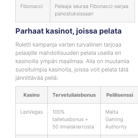
Fibonacci
Pelaaja seuraa Fibonacci-sarjaa
panostuksissaan
Parhaat kasinot, joissa pelata
Ruletti kampanja varten turvallinen tarjoaa
pelaajille mahdollisuuden pelata useilla eri
kasinoilla ympäri maailmaa. Alla on muutamia
suosituimpia kasinoita, joissa voit pelata tätä
jännittävää peliä:
Kasino
Tervetuliaisbonus
Pelilisenssi
LeoVegas
100%
Malta
talletusbonus +
Gaming
50 ilmaiskierrosta
Authority