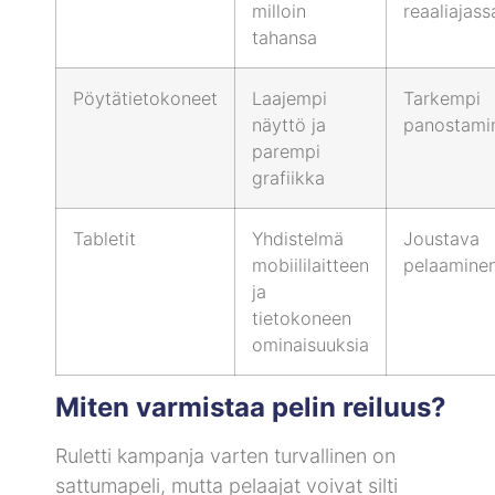
milloin
reaaliajass
tahansa
Pöytätietokoneet
Laajempi
Tarkempi
näyttö ja
panostami
parempi
grafiikka
Tabletit
Yhdistelmä
Joustava
mobiililaitteen
pelaamine
ja
tietokoneen
ominaisuuksia
Miten varmistaa pelin reiluus?
Ruletti kampanja varten turvallinen on
sattumapeli, mutta pelaajat voivat silti