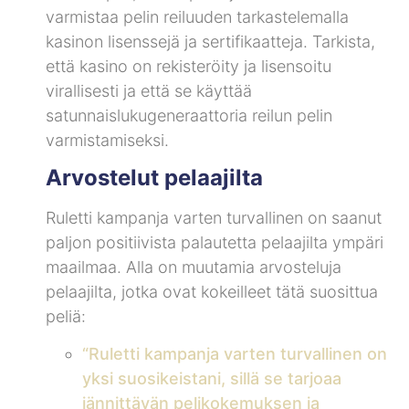
varmistaa pelin reiluuden tarkastelemalla
kasinon lisenssejä ja sertifikaatteja. Tarkista,
että kasino on rekisteröity ja lisensoitu
virallisesti ja että se käyttää
satunnaislukugeneraattoria reilun pelin
varmistamiseksi.
Arvostelut pelaajilta
Ruletti kampanja varten turvallinen on saanut
paljon positiivista palautetta pelaajilta ympäri
maailmaa. Alla on muutamia arvosteluja
pelaajilta, jotka ovat kokeilleet tätä suosittua
peliä:
“Ruletti kampanja varten turvallinen on
yksi suosikeistani, sillä se tarjoaa
jännittävän pelikokemuksen ja