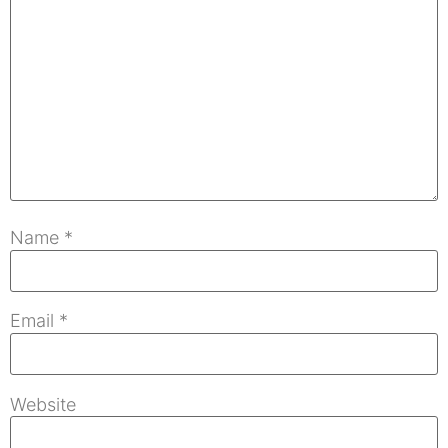
Name
*
Email
*
Website