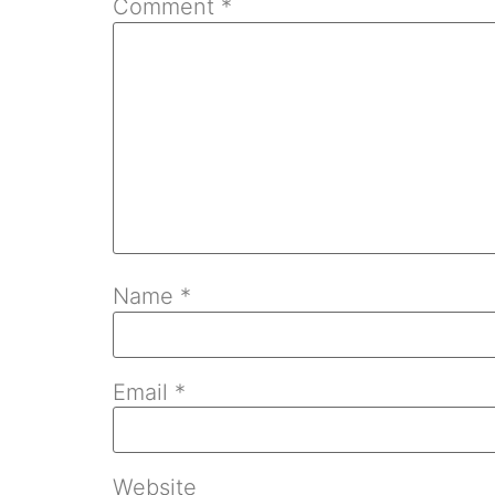
Comment
*
Name
*
Email
*
Website