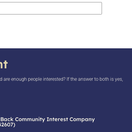
nt
d are enough people interested? If the answer to both is yes,
ng Back Community Interest Company
42607)