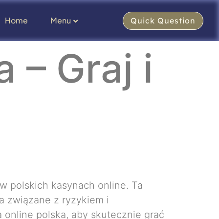
Quick Question
Home
Menu
 – Graj i
w polskich kasynach online. Ta
 związane z ryzykiem i
 online polska, aby skutecznie grać