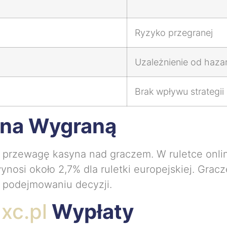
Ryzyko przegranej
Uzależnienie od haza
Brak wpływu strategii
 na Wygraną
 przewagę kasyna nad graczem. W ruletce onlin
ynosi około 2,7% dla ruletki europejskiej. Gra
 podejmowaniu decyzji.
xc.pl
Wypłaty