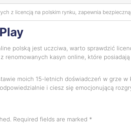
ch z licencją na polskim rynku, zapewnia bezpieczn
Play
line polską jest uczciwa, warto sprawdzić licen
z renomowanych kasyn online, które posiadają c
stawie moich 15-letnich doświadczeń w grze w
aj odpowiedzialnie i ciesz się emocjonującą rozg
shed.
Required fields are marked
*