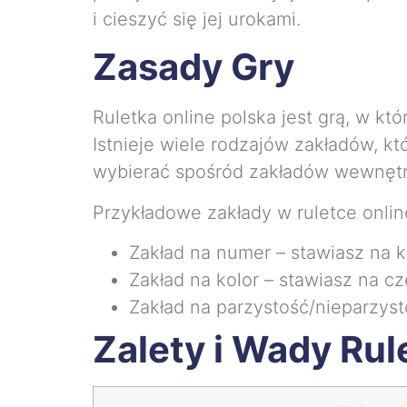
i cieszyć się jej urokami.
Zasady Gry
Ruletka online polska jest grą, w któ
Istnieje wiele rodzajów zakładów, k
wybierać spośród zakładów wewnętr
Przykładowe zakłady w ruletce online
Zakład na numer – stawiasz na 
Zakład na kolor – stawiasz na c
Zakład na parzystość/nieparzyst
Zalety i Wady Rule