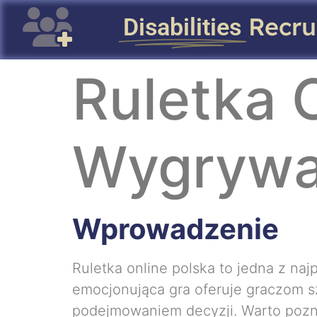
Recru
Disabilities
Ruletka O
Wygrywa
Wprowadzenie
Ruletka online polska to jedna z na
emocjonująca gra oferuje graczom s
podejmowaniem decyzji. Warto poznać