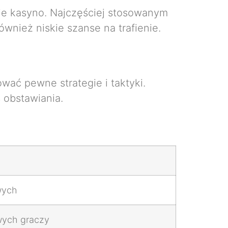
ruje kasyno. Najczęściej stosowanym
wnież niskie szanse na trafienie.
wać pewne strategie i taktyki.
 obstawiania.
wych
wych graczy