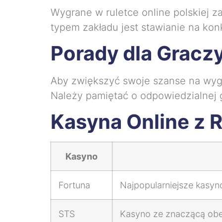
Wygrane w ruletce online polskiej z
typem zakładu jest stawianie na kon
Porady dla Gracz
Aby zwiększyć swoje szanse na wygra
Należy pamiętać o odpowiedzialnej 
Kasyna Online z R
Kasyno
Fortuna
Najpopularniejsze kasyn
STS
Kasyno ze znaczącą obec