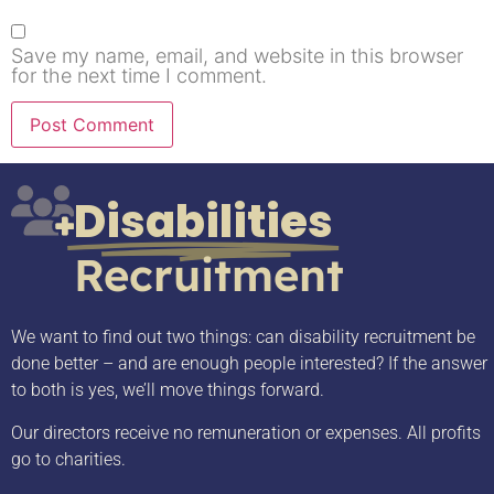
Save my name, email, and website in this browser
for the next time I comment.
Disabilities
Recruitment
We want to find out two things: can disability recruitment be
done better – and are enough people interested? If the answer
to both is yes, we’ll move things forward.
Our directors receive no remuneration or expenses. All profits
go to charities.