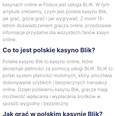
kasynach online w Polsce jest usługa BLIK. W tym
artykule omówimy, czym jest polskie kasyno Blik,
jak grać, gdzie grać i jak wygrywać. Z moim 15-
letnim doświadczeniem gracza online, przedstawie
informacje przydatne
dla wszystkich fanów kasyn
online.
Co to jest polskie kasyno Blik?
Polskie kasyno Blik to kasyno online, które
akceptuje płatności za pomocą usługi BLIK. BLIK to
polski system płatności mobilnych, który umożliwia
dokonywanie szybkich i bezpiecznych transakcji
online. Dzięki polskiemu kasynu Blik, gracze mają
możliwość wpłacania i wypłacania środków w
sposób wygodny i bezpieczny.
Jak grać w polskim kasynie Blik?