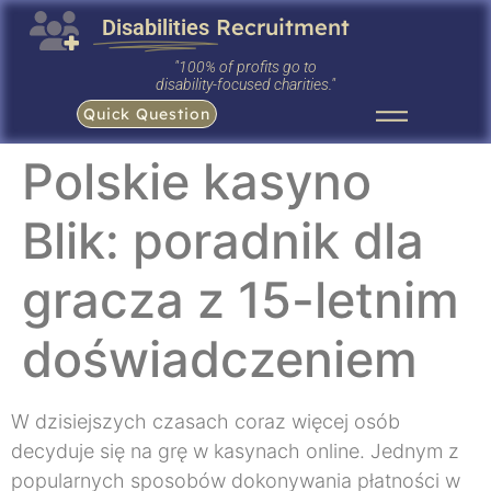
Recruitment
Disabilities
"100% of profits go to
disability-focused charities."
Quick Question
Polskie kasyno
Blik: poradnik dla
gracza z 15-letnim
doświadczeniem
W dzisiejszych czasach coraz więcej osób
decyduje się na grę w kasynach online. Jednym z
popularnych sposobów dokonywania płatności w