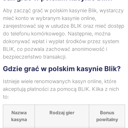
Aby zacząć grać w polskim kasynie Blik, wystarczy
mieć konto w wybranym kasynie online,
zarejestrować się w usłudze BLIK oraz mieć dostęp
do telefonu komórkowego. Następnie, można
dokonywać wpłat i wypłat środków przez system
BLIK, co pozwala zachować anonimowość i
bezpieczeństwo transakcji.
Gdzie grać w polskim kasynie Blik?
Istnieje wiele renomowanych kasyn online, które
akceptują płatności za pomocą BLIK. Kilka z nich
to:
Nazwa
Rodzaj gier
Bonus
kasyna
powitalny