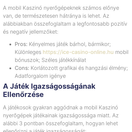
A mobil Kaszinó nyerőgépeknek számos előnye
van, de természetesen hátránya is lehet. Az
alábbiakban összefoglaltam a legfontosabb pozitív
és negatív jellemzőket:
Pros:
Kényelmes játék bárhol, bármikor;
Különleges
https://ice-casino-online.hu
mobil
bónuszok; Széles játékkínálat
Cons:
Korlátozott grafikai és hangzási élmény;
Adatforgalom igénye
A Játék Igazságosságának
Ellenőrzése
A játékosok gyakran aggódnak a mobil Kaszinó
nyerőgépek játékainak igazságossága miatt. Az
alábbi 3 pontban összefoglaltam, hogyan lehet
ellenőrizni a játék igazságosságát: