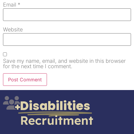
Email
*
Website
Save my name, email, and website in this browser
for the next time I comment.
Disabilities
Recruitment