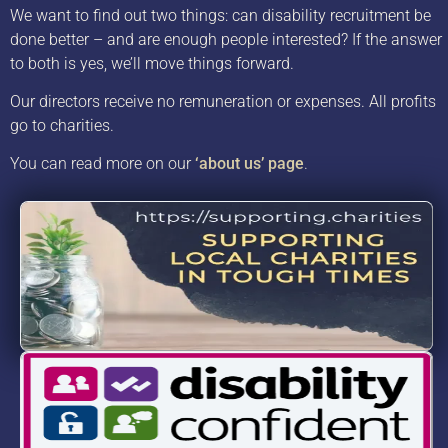
We want to find out two things: can disability recruitment be
done better – and are enough people interested? If the answer
to both is yes, we’ll move things forward.
Our directors receive no remuneration or expenses. All profits
go to charities.
You can read more on our
‘about us’ page
.