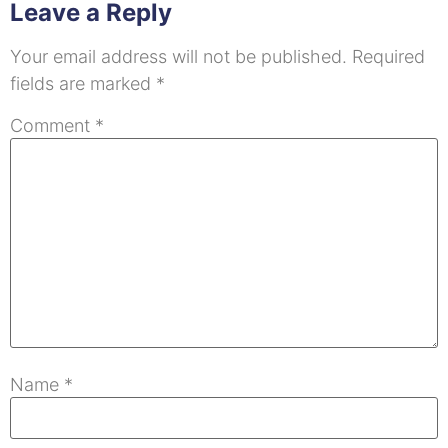
Leave a Reply
Your email address will not be published.
Required
fields are marked
*
Comment
*
Name
*