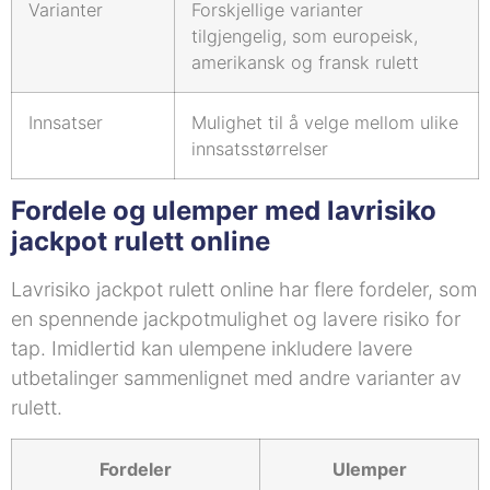
Varianter
Forskjellige varianter
tilgjengelig, som europeisk,
amerikansk og fransk rulett
Innsatser
Mulighet til å velge mellom ulike
innsatsstørrelser
Fordele og ulemper med lavrisiko
jackpot rulett online
Lavrisiko jackpot rulett online har flere fordeler, som
en spennende jackpotmulighet og lavere risiko for
tap. Imidlertid kan ulempene inkludere lavere
utbetalinger sammenlignet med andre varianter av
rulett.
Fordeler
Ulemper