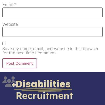
Email
*
Website
Save my name, email, and website in this browser
for the next time I comment.
Disabilities
Recruitment