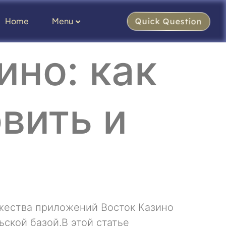
Home
Menu
Quick Question
ино: как
овить и
жества приложений Восток Казино
ской базой.В этой статье