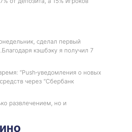
7% от депозита, а 15% игроков
понедельник, сделал первый
.Благодаря кэшбэку я получил 7
 время: “Push‑уведомления о новых
 средств через “Сбербанк
ко развлечением, но и
зино