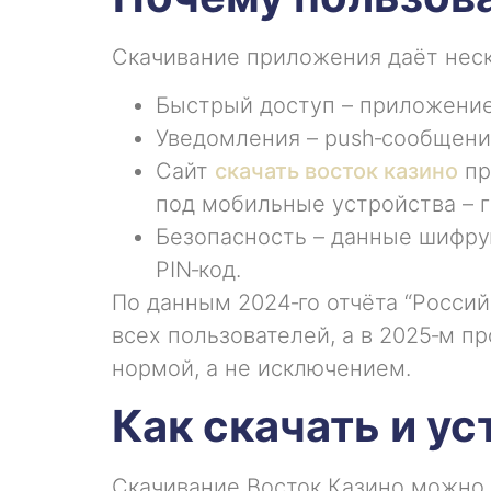
Скачивание приложения даёт неск
Быстрый доступ – приложение 
Уведомления – push‑сообщения
Сайт
скачать восток казино
пр
под мобильные устройства – 
Безопасность – данные шифру
PIN‑код.
По данным 2024‑го отчёта “Росси
всех пользователей, а в 2025‑м пр
нормой, а не исключением.
Как скачать и у
Скачивание Восток Казино можно 