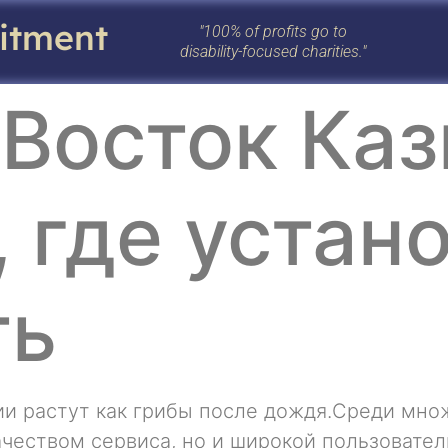
itment
"100% of profits go to
disability-focused charities."
Восток Каз
 где устан
ть
и растут как грибы после дождя.Среди мно
чеством сервиса, но и широкой пользователь