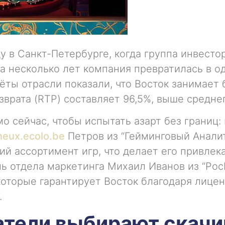
ду в Санкт-Петербурге, когда группа инвест
а несколько лет компания превратилась в о
чёты отрасли показали, что Восток занимае
врата (RTP) составляет 96,5%, выше среднег
о сейчас, чтобы испытать азарт без границ:
neux.ecolo.be
Петров из “Гейминговый Аналит
й ассортимент игр, что делает его привлека
ь отдела маркетинга Михаил Иванов из “Рос
 которые гарантирует Восток благодаря лице
.
атели выбирают скачи