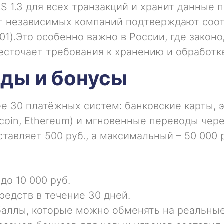
S 1.3 для всех транзакций и хранит данные
от независимых компаний подтверждают со
01).Это особенно важно в России, где закон
есточает требования к хранению и обработк
ды и бонусы
е 30 платёжных систем: банковские карты, э
tcoin, Ethereum) и мгновенные переводы чер
авляет 500 руб., а максимальный – 50 000 
до 10 000 руб.
редств в течение 30 дней.
баллы, которые можно обменять на реальные