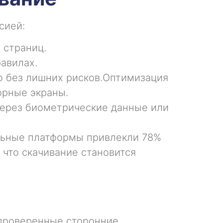
сией:
 страниц.
авилах.
о без лишних рисков.Оптимизация
орные экраны.
 через биометрические данные или
ильные платформы привлекли 78%
, что скачивание становится
 проверенные сторонние