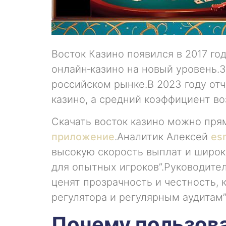
Восток Казино появился в 2017 го
онлайн‑казино на новый уровень.З
российском рынке.В 2023 году от
казино, а средний коэффициент воз
Скачать восток казино можно прям
приложение
.Аналитик Алексей
es
высокую скорость выплат и широки
для опытных игроков”.Руководител
ценят прозрачность и честность,
регулятора и регулярным аудитам”
Почему пользов