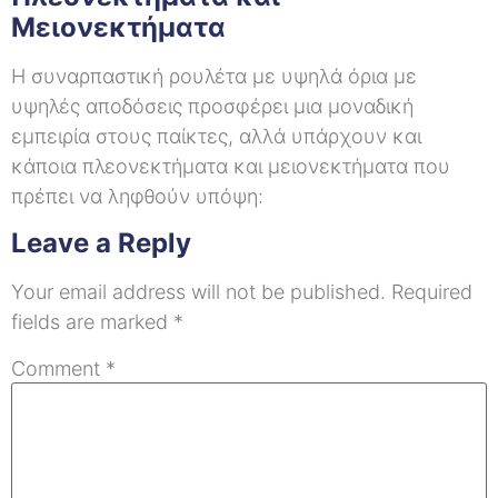
Μειονεκτήματα
Η συναρπαστική ρουλέτα με υψηλά όρια με
υψηλές αποδόσεις προσφέρει μια μοναδική
εμπειρία στους παίκτες, αλλά υπάρχουν και
κάποια πλεονεκτήματα και μειονεκτήματα που
πρέπει να ληφθούν υπόψη:
Leave a Reply
Your email address will not be published.
Required
fields are marked
*
Comment
*