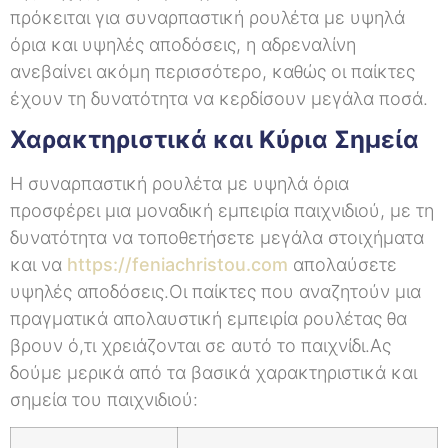
πρόκειται για συναρπαστική ρουλέτα με υψηλά
όρια και υψηλές αποδόσεις, η αδρεναλίνη
ανεβαίνει ακόμη περισσότερο, καθώς οι παίκτες
έχουν τη δυνατότητα να κερδίσουν μεγάλα ποσά.
Χαρακτηριστικά και Κύρια Σημεία
Η συναρπαστική ρουλέτα με υψηλά όρια
προσφέρει μια μοναδική εμπειρία παιχνιδιού, με τη
δυνατότητα να τοποθετήσετε μεγάλα στοιχήματα
και να
https://feniachristou.com
απολαύσετε
υψηλές αποδόσεις.Οι παίκτες που αναζητούν μια
πραγματικά απολαυστική εμπειρία ρουλέτας θα
βρουν ό,τι χρειάζονται σε αυτό το παιχνίδι.Ας
δούμε μερικά από τα βασικά χαρακτηριστικά και
σημεία του παιχνιδιού: