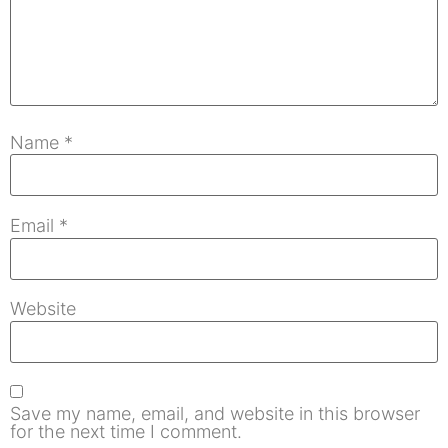
Name
*
Email
*
Website
Save my name, email, and website in this browser
for the next time I comment.