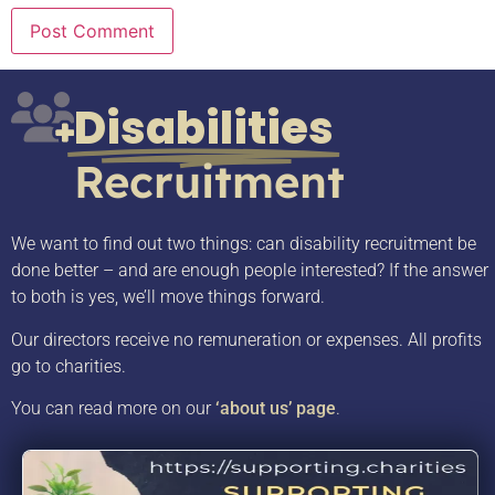
Disabilities
Recruitment
We want to find out two things: can disability recruitment be
done better – and are enough people interested? If the answer
to both is yes, we’ll move things forward.
Our directors receive no remuneration or expenses. All profits
go to charities.
You can read more on our
‘about us’ page
.